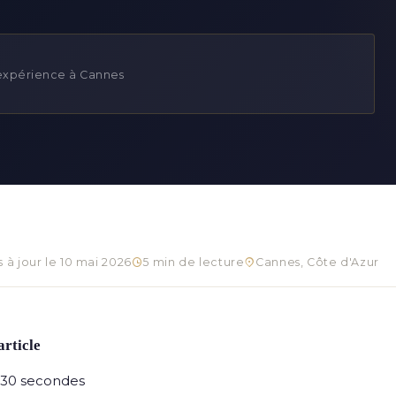
'expérience à Cannes
s à jour le 10 mai 2026
5 min de lecture
Cannes, Côte d'Azur
article
n 30 secondes