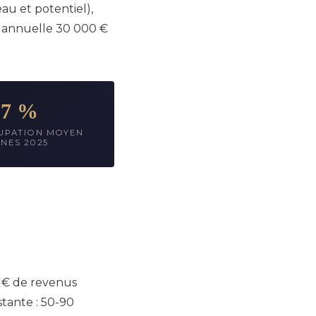
au et potentiel),
ve annuelle 30 000 €
87 %
UPATION MOYEN
NES 2025
 € de revenus
stante : 50-90