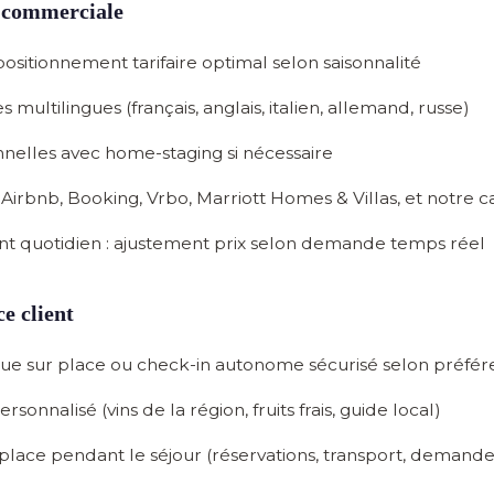
ie commerciale
positionnement tarifaire optimal selon saisonnalité
s multilingues
(français, anglais, italien, allemand, russe)
nnelles
avec home-staging si nécessaire
Airbnb, Booking, Vrbo, Marriott Homes & Villas, et notre c
t quotidien
: ajustement prix selon demande temps réel
ce client
que
sur place ou check-in autonome sécurisé selon préfé
rsonnalisé
(vins de la région, fruits frais, guide local)
 place
pendant le séjour (réservations, transport, demande