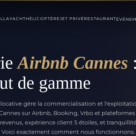
ILLA
YACHT
HÉLICOPTÈRE
JET PRIVÉ
RESTAURANT
ÉVÉNE
rie
Airbnb Cannes
:
aut de gamme
ocative gère la commercialisation et l'exploitati
annes sur Airbnb, Booking, Vrbo et plateformes
venus, expérience client 5 étoiles, et tranquillit
es. Voici exactement comment nous fonctionnons.