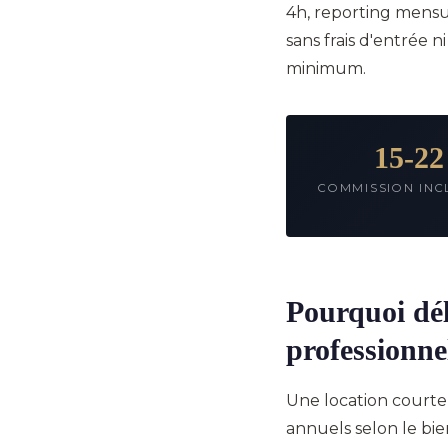
4h, reporting mensu
sans frais d'entrée 
minimum.
15-2
COMMISSION INC
Pourquoi dél
professionne
Une location court
annuels selon le bie