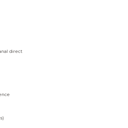
anal direct
rence
s)