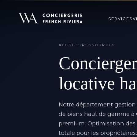
SERVICES
V
ACCUEIL
›
RESSOURCES
Concierge
locative h
Notre département gestion l
de biens haut de gamme à C
premium. Optimisation des re
totale pour les propriétair