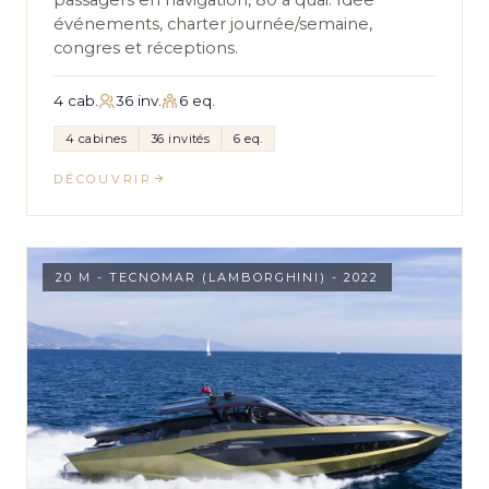
événements, charter journée/semaine,
congres et réceptions.
4 cab.
36 inv.
6 eq.
4 cabines
36 invités
6 eq.
DÉCOUVRIR
20 M - TECNOMAR (LAMBORGHINI) - 2022