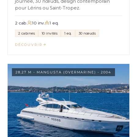
journée, 30 nœuds, design contemporain
pour Lérins ou Saint-Tropez.
2 cab.
10 inv.
1 eq.
2 cabines
10 invités
1 eq.
30 nœuds
DÉCOUVRIR
28,27 M - MANGUSTA (OVERMARINE) - 2004