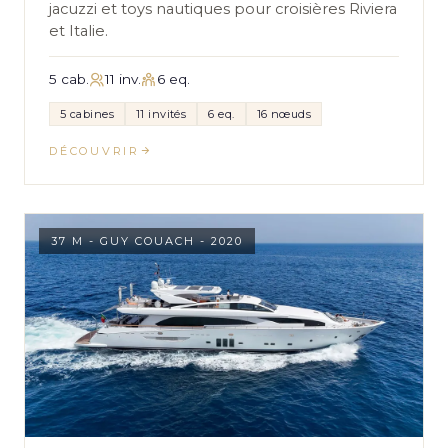
jacuzzi et toys nautiques pour croisières Riviera
et Italie.
5 cab.
11 inv.
6 eq.
5 cabines
11 invités
6 eq.
16 nœuds
DÉCOUVRIR
37 M - GUY COUACH - 2020