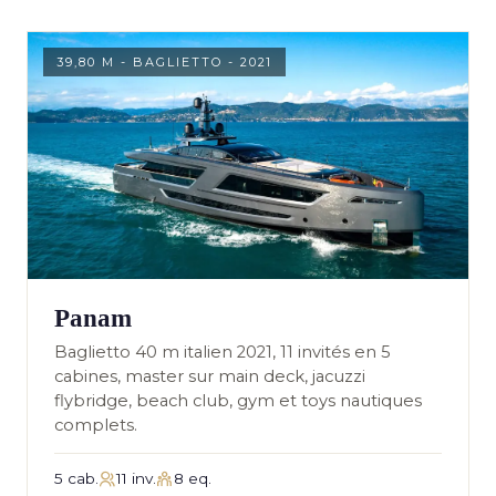
39,80 M - BAGLIETTO - 2021
Panam
Baglietto 40 m italien 2021, 11 invités en 5
cabines, master sur main deck, jacuzzi
flybridge, beach club, gym et toys nautiques
complets.
5 cab.
11 inv.
8 eq.