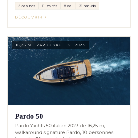
5 cabines
11 invités
8 eq.
31 nœuds
DÉCOUVRIR
16,25 M - PARDO YACHTS - 2023
Pardo 50
Pardo Yachts 50 italien 2023 de 16,25 m,
walkaround signature Pardo, 10 personnes