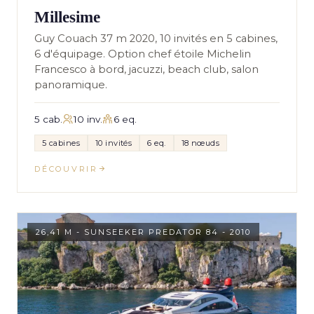
Millesime
Guy Couach 37 m 2020, 10 invités en 5 cabines,
6 d'équipage. Option chef étoile Michelin
Francesco à bord, jacuzzi, beach club, salon
panoramique.
5 cab.
10 inv.
6 eq.
5 cabines
10 invités
6 eq.
18 nœuds
DÉCOUVRIR
26,41 M - SUNSEEKER PREDATOR 84 - 2010