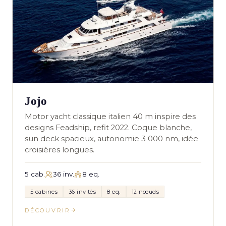
Jojo
Motor yacht classique italien 40 m inspire des
designs Feadship, refit 2022. Coque blanche,
sun deck spacieux, autonomie 3 000 nm, idée
croisières longues.
5 cab.
36 inv.
8 eq.
5 cabines
36 invités
8 eq.
12 nœuds
DÉCOUVRIR