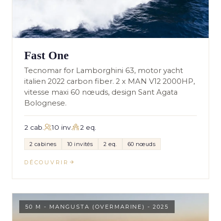
Fast One
Tecnomar for Lamborghini 63, motor yacht
italien 2022 carbon fiber. 2 x MAN V12 2000HP,
vitesse maxi 60 nœuds, design Sant Agata
Bolognese.
2 cab.
10 inv.
2 eq.
2 cabines
10 invités
2 eq.
60 nœuds
DÉCOUVRIR
50 M - MANGUSTA (OVERMARINE) - 2025