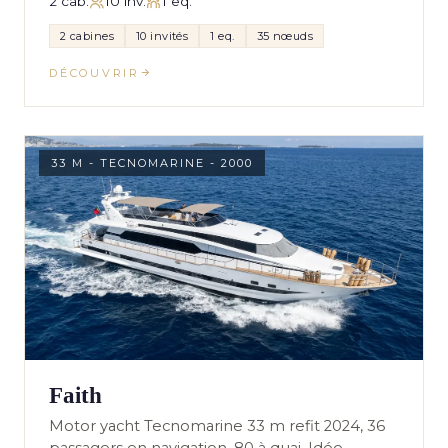
2 cab.
10 inv.
1 eq.
2 cabines
10 invités
1 eq.
35 nœuds
DÉCOUVRIR
33 M - TECNOMARINE - 2000
Faith
Motor yacht Tecnomarine 33 m refit 2024, 36
passagers en navigation, 80 à quai. Idée