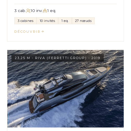
3 cab.
10 inv.
1 eq.
3 cabines
10 invités
1 eq.
27 nœuds
DÉCOUVRIR
23,25 M - RIVA (FERRETTI GROUP) - 2019