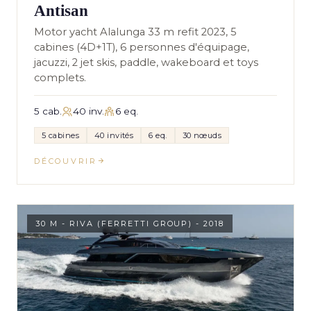
Antisan
Motor yacht Alalunga 33 m refit 2023, 5
cabines (4D+1T), 6 personnes d'équipage,
jacuzzi, 2 jet skis, paddle, wakeboard et toys
complets.
5 cab.
40 inv.
6 eq.
5 cabines
40 invités
6 eq.
30 nœuds
DÉCOUVRIR
30 M - RIVA (FERRETTI GROUP) - 2018