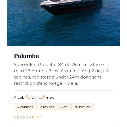
Palumba
Sunseeker Predator 84 de 26,41 m, vitesse
maxi 38 nœuds, 8 invités en nuitée (12 day), 4
cabines, registered under 24m donc sans
restriction d'anchorage Riviera.
4 cab.
12 inv.
4 eq.
4 cabines
12 invités
4 eq.
38 nœuds
DÉCOUVRIR