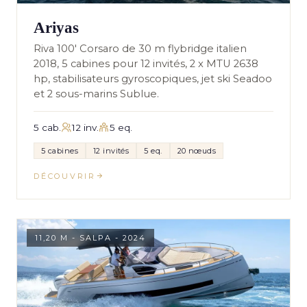
Ariyas
Riva 100' Corsaro de 30 m flybridge italien
2018, 5 cabines pour 12 invités, 2 x MTU 2638
hp, stabilisateurs gyroscopiques, jet ski Seadoo
et 2 sous-marins Sublue.
5 cab.
12 inv.
5 eq.
5 cabines
12 invités
5 eq.
20 nœuds
DÉCOUVRIR
11,20 M - SALPA - 2024