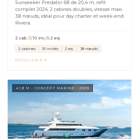
Sunseeker Predator 68 de 20,4 m, refit
complet 2024. 2 cabines doubles, vitesse maxi
38 nœuds, idéal pour day charter et week-end
Riviera.
2 cab.
10 inv.
2 eq.
2 cabines
10 invités
2 eq.
38 nœuds
DÉCOUVRIR
41,8 M - CONCEPT MARINE - 2009