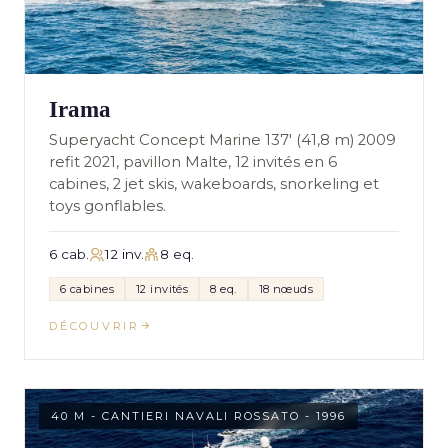
Irama
Superyacht Concept Marine 137' (41,8 m) 2009
refit 2021, pavillon Malte, 12 invités en 6
cabines, 2 jet skis, wakeboards, snorkeling et
toys gonflables.
6 cab.
12 inv.
8 eq.
6 cabines
12 invités
8 eq.
18 nœuds
DÉCOUVRIR
40 M - CANTIERI NAVALI ROSSATO - 1996