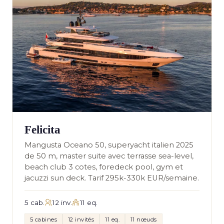
Felicita
Mangusta Oceano 50, superyacht italien 2025
de 50 m, master suite avec terrasse sea-level,
beach club 3 cotes, foredeck pool, gym et
jacuzzi sun deck. Tarif 295k-330k EUR/semaine.
5 cab.
12 inv.
11 eq.
5 cabines
12 invités
11 eq.
11 nœuds