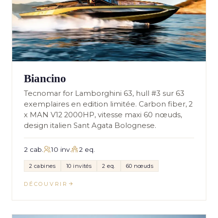
Biancino
Tecnomar for Lamborghini 63, hull #3 sur 63
exemplaires en edition limitée. Carbon fiber, 2
x MAN V12 2000HP, vitesse maxi 60 nœuds,
design italien Sant Agata Bolognese.
2 cab.
10 inv.
2 eq.
2 cabines
10 invités
2 eq.
60 nœuds
DÉCOUVRIR