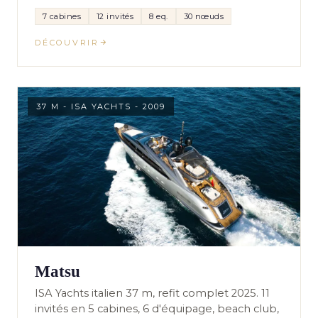
7 cabines
12 invités
8 eq.
30 nœuds
DÉCOUVRIR
37 M - ISA YACHTS - 2009
Matsu
ISA Yachts italien 37 m, refit complet 2025. 11
invités en 5 cabines, 6 d'équipage, beach club,