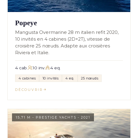
Popeye
Mangusta Overmarine 28 m italien refit 2020,
10 invités en 4 cabines (2D+2T), vitesse de
croisière 25 nœuds. Adapte aux croisières
Riviera et Italie.
4 cab.
10 inv.
4 eq.
4 cabines
10 invités
4 eq.
25 nœuds
DÉCOUVRIR
15,71 M - PRESTIGE YACHTS - 2021