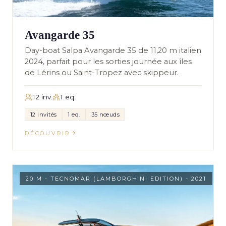
Avangarde 35
Day-boat Salpa Avangarde 35 de 11,20 m italien
2024, parfait pour les sorties journée aux îles
de Lérins ou Saint-Tropez avec skippeur.
12 inv.
1 eq.
12 invités
1 eq.
35 nœuds
DÉCOUVRIR
20 M - TECNOMAR (LAMBORGHINI EDITION) - 2021