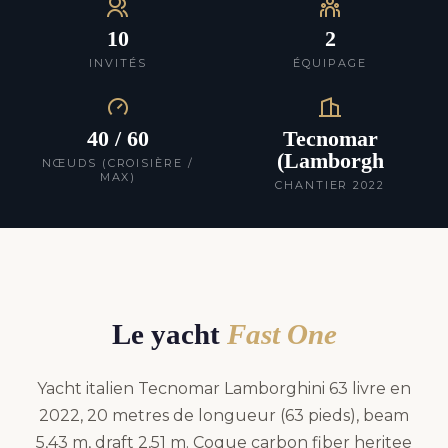
10
2
INVITÉS
ÉQUIPAGE
40 / 60
Tecnomar
(Lamborgh
NŒUDS (CROISIÈRE /
MAX)
CHANTIER 2022
Le yacht
Fast One
Yacht italien Tecnomar Lamborghini 63 livre en
2022, 20 metres de longueur (63 pieds), beam
5,43 m, draft 2,51 m. Coque carbon fiber heritee