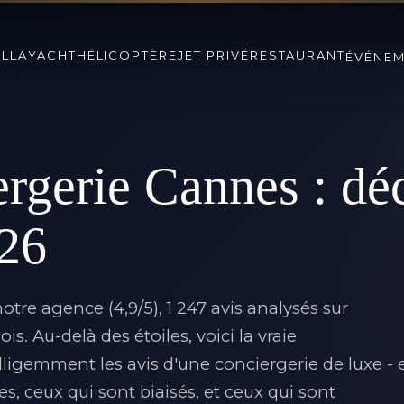
ILLA
YACHT
HÉLICOPTÈRE
JET PRIVÉ
RESTAURANT
ÉVÉNE
rgerie Cannes : dé
026
notre agence (4,9/5), 1 247 avis analysés sur
. Au-delà des étoiles, voici la vraie
lligemment les avis d'une conciergerie de luxe - 
les, ceux qui sont biaisés, et ceux qui sont