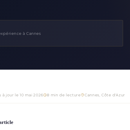
'expérience à Cannes
s à jour le 10 mai 2026
8 min de lecture
Cannes, Côte d'Azur
article