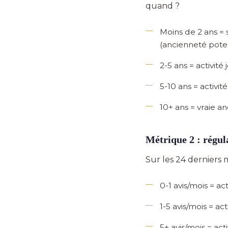
quand ?
Moins de 2 ans
= 
(ancienneté pot
2-5 ans
= activité
5-10 ans
= activité
10+ ans
= vraie an
Métrique 2 : régul
Sur les 24 derniers 
0-1 avis/mois
= act
1-5 avis/mois
= act
5+ avis/mois
= acti