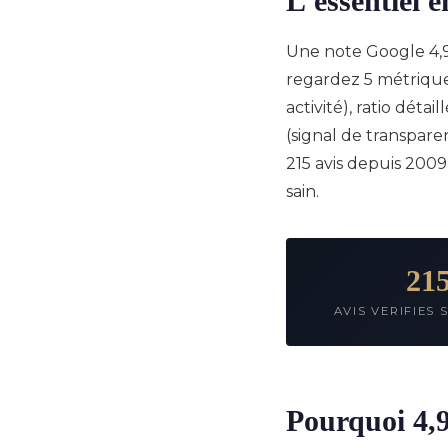
L'essentiel 
Une note Google 4,9/
regardez 5 métriques
activité), ratio détai
(signal de transparen
215 avis depuis 2009
sain.
21
AVIS VERIFIES 
Pourquoi 4,9