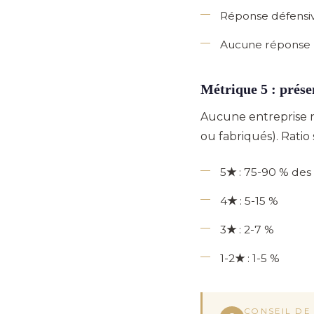
Réponse défensiv
Aucune réponse
Métrique 5 : présen
Aucune entreprise n'
ou fabriqués). Ratio s
5★
: 75-90 % des 
4★
: 5-15 %
3★
: 2-7 %
1-2★
: 1-5 %
CONSEIL DE