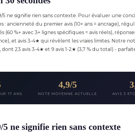
en 30 secondes
5 ne signifie rien sans contexte. Pour évaluer une conci
 : ancienneté du premier avis (10+ ans = ancrage), régular
llés (60 %+ avec 3+ lignes spécifiques = avis réels), réponse
ce), et avis 3-4★ qui révèlent les vraies limites. Notre not
, dont 23 avis 3-4★ et 9 avis 1-2★ (3,7 % du total) - parf
5
4,9/5
3
SUR 17 ANS
NOTE MOYENNE ACTUELLE
AVIS 3 ET
/5 ne signifie rien sans contexte