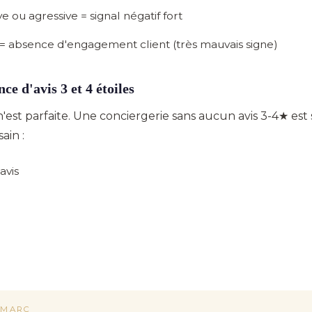
e ou agressive
= signal négatif fort
= absence d'engagement client (très mauvais signe)
ce d'avis 3 et 4 étoiles
est parfaite. Une conciergerie sans aucun avis 3-4★ est s
ain :
avis
 MARC