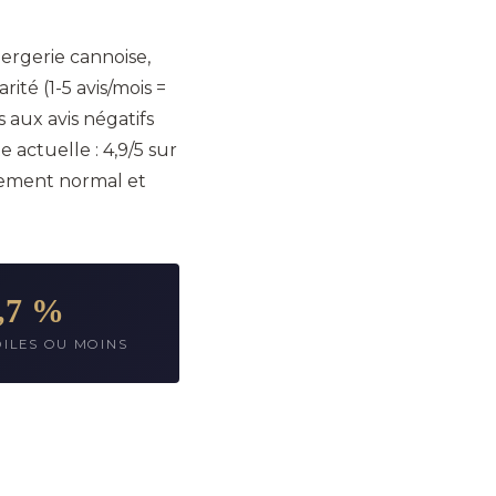
ergerie cannoise,
ité (1-5 avis/mois =
s aux avis négatifs
e actuelle : 4,9/5 sur
aitement normal et
,7 %
OILES OU MOINS