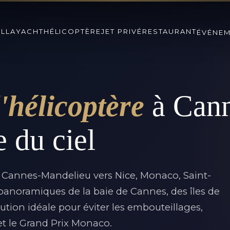
ILLA
YACHT
HÉLICOPTÈRE
JET PRIVÉ
RESTAURANT
ÉVÉNE
'hélicoptère
à Cann
 du ciel
s Cannes-Mandelieu vers Nice, Monaco, Saint-
 panoramiques de la baie de Cannes, des îles de
lution idéale pour éviter les embouteillages,
et le Grand Prix Monaco.