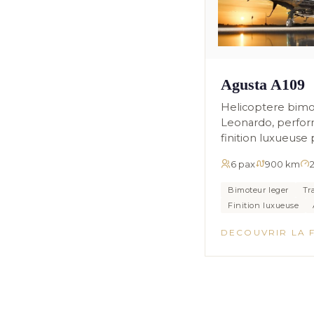
Agusta A109
Helicoptere bimo
Leonardo, perfor
finition luxueuse 
6 pax
900 km
Bimoteur leger
Tr
Finition luxueuse
DECOUVRIR LA 