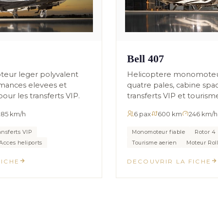
Bell 407
Helicoptere monomoteur 
teur leger polyvalent
quatre pales, cabine spa
mances elevees et
transferts VIP et tourism
pour les transferts VIP.
285 km/h
6 pax
600 km
246 km/h
ansferts VIP
Monomoteur fiable
Rotor 4 
Acces heliports
Tourisme aerien
Moteur Rol
FICHE
DECOUVRIR LA FICHE