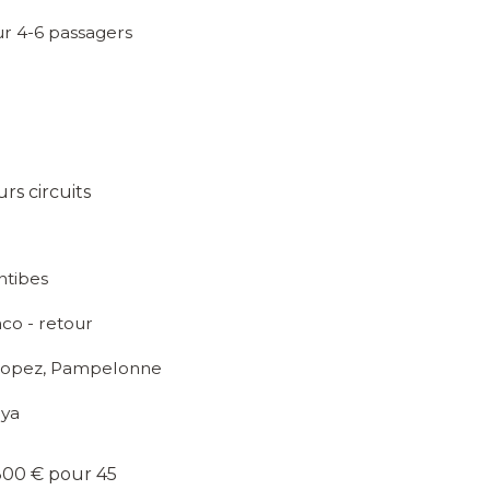
ur 4-6 passagers
rs circuits
Antibes
aco - retour
t-Tropez, Pampelonne
oya
 800 € pour 45