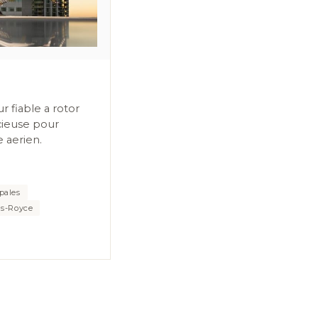
fiable a rotor
cieuse pour
e aerien.
pales
ls-Royce