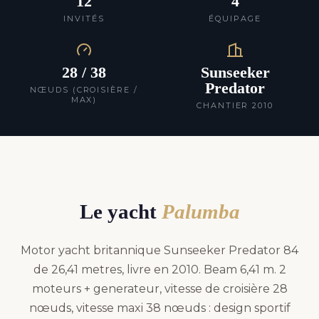
12
4
INVITÉS
ÉQUIPAGE
28 / 38
Sunseeker
Predator
NŒUDS (CROISIÈRE /
MAX)
CHANTIER 2010
Le yacht
Palumba
Motor yacht britannique Sunseeker Predator 84
de 26,41 metres, livre en 2010. Beam 6,41 m. 2
moteurs + generateur, vitesse de croisière 28
nœuds, vitesse maxi 38 nœuds : design sportif