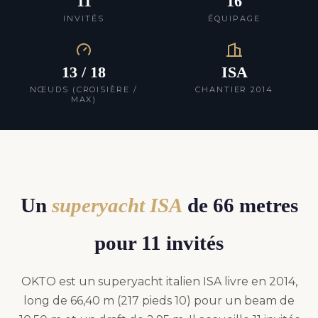
11
16
INVITÉS
ÉQUIPAGE
13 / 18
ISA
NŒUDS (CROISIÈRE /
CHANTIER 2014
MAX)
Un
superyacht ISA
de 66 metres
pour 11 invités
OKTO est un superyacht italien ISA livre en 2014,
long de 66,40 m (217 pieds 10) pour un beam de