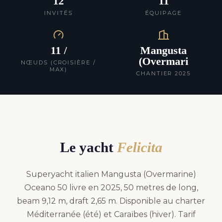
12
11
INVITÉS
ÉQUIPAGE
11 /
Mangusta
(Overmari
NŒUDS (CROISIÈRE /
MAX)
CHANTIER 2025
Le yacht
Felicita
Superyacht italien Mangusta (Overmarine)
Oceano 50 livre en 2025, 50 metres de long,
beam 9,12 m, draft 2,65 m. Disponible au charter
Méditerranée (été) et Caraïbes (hiver). Tarif