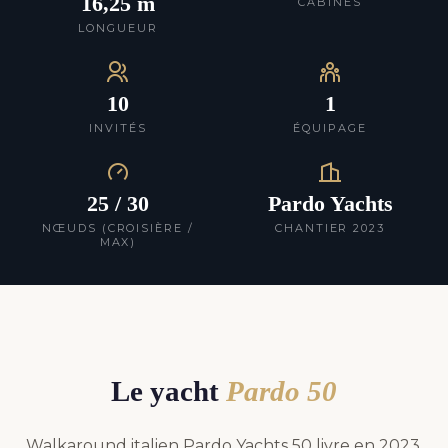
16,25 m
CABINES
LONGUEUR
10
1
INVITÉS
ÉQUIPAGE
25 / 30
Pardo Yachts
NŒUDS (CROISIÈRE /
CHANTIER 2023
MAX)
Le yacht
Pardo 50
Walkaround italien Pardo Yachts 50 livre en 2023,