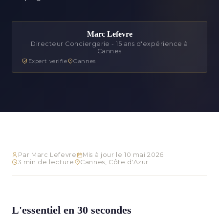
Marc Lefevre
Directeur Conciergerie - 15 ans d'expérience à
Cannes
Expert verifie
Cannes
Par Marc Lefevre
Mis à jour le 10 mai 2026
3 min de lecture
Cannes, Côte d'Azur
L'essentiel en 30 secondes