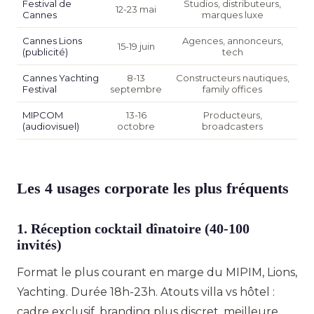
Festival de
Studios, distributeurs,
12-23 mai
Cannes
marques luxe
Cannes Lions
Agences, annonceurs,
15-19 juin
(publicité)
tech
Cannes Yachting
8-13
Constructeurs nautiques,
Festival
septembre
family offices
MIPCOM
13-16
Producteurs,
(audiovisuel)
octobre
broadcasters
Les 4 usages corporate les plus fréquents
1. Réception cocktail dînatoire (40-100
invités)
Format le plus courant en marge du MIPIM, Lions,
Yachting. Durée 18h-23h. Atouts villa vs hôtel :
cadre exclusif, branding plus discret, meilleure