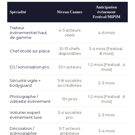
Anticipation
Spécialité
Niveau Cannes
événement
Festival/MIPIM
Traiteur
4-5 acteurs
événementiel haut
4-6 mois
réels
de gamme
10-15 chefs
3-4 mois (Festival :
Chef étoilé sur place
disponibles
8 mois)
1-2 mois (Festival : 4
DJ / sonorisation pro
30+ acteurs
mois)
Sécurité vigile +
5-8 sociétés
2-3 mois
bodyguard
accréditées
Photographe /
1-2 mois (Festival : 6
15+ pros
vidéaste événement
mois)
Voiturier expert
3-4 sociétés
2-3 mois
événement luxe
pro
Décoration /
5-7 acteurs
3-4 mois
scénographie
ambitieux