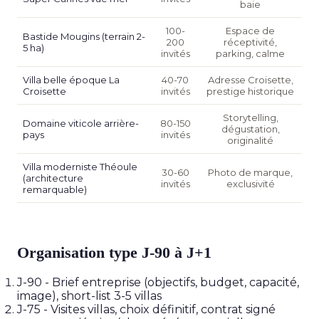
baie
100-
Espace de
Bastide Mougins (terrain 2-
200
réceptivité,
5 ha)
invités
parking, calme
Villa belle époque La
40-70
Adresse Croisette,
Croisette
invités
prestige historique
Storytelling,
Domaine viticole arrière-
80-150
dégustation,
pays
invités
originalité
Villa moderniste Théoule
30-60
Photo de marque,
(architecture
invités
exclusivité
remarquable)
Organisation type J-90 à J+1
J-90
- Brief entreprise (objectifs, budget, capacité,
image), short-list 3-5 villas
J-75
- Visites villas, choix définitif, contrat signé