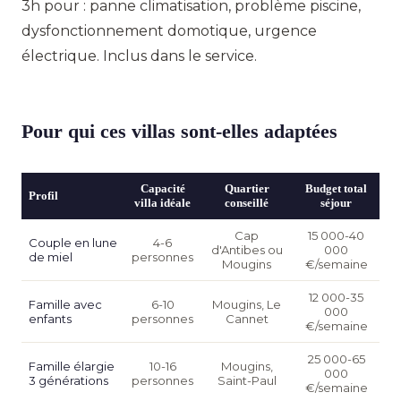
3h pour : panne climatisation, problème piscine,
dysfonctionnement domotique, urgence
électrique. Inclus dans le service.
Pour qui ces villas sont-elles adaptées
Capacité
Quartier
Budget total
Profil
villa idéale
conseillé
séjour
Cap
15 000-40
Couple en lune
4-6
d'Antibes ou
000
de miel
personnes
Mougins
€/semaine
12 000-35
Famille avec
6-10
Mougins, Le
000
enfants
personnes
Cannet
€/semaine
25 000-65
Famille élargie
10-16
Mougins,
000
3 générations
personnes
Saint-Paul
€/semaine