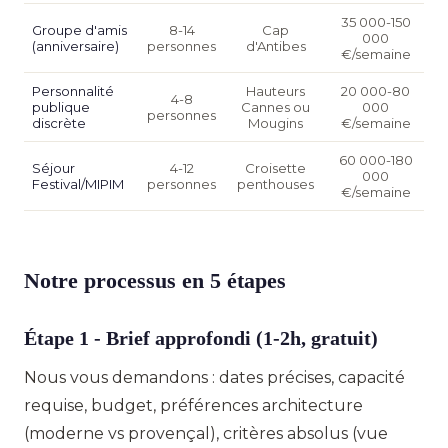
35 000-150
Groupe d'amis
8-14
Cap
000
(anniversaire)
personnes
d'Antibes
€/semaine
Personnalité
Hauteurs
20 000-80
4-8
publique
Cannes ou
000
personnes
discrète
Mougins
€/semaine
60 000-180
Séjour
4-12
Croisette
000
Festival/MIPIM
personnes
penthouses
€/semaine
Notre processus en 5 étapes
Étape 1 - Brief approfondi (1-2h, gratuit)
Nous vous demandons : dates précises, capacité
requise, budget, préférences architecture
(moderne vs provençal), critères absolus (vue