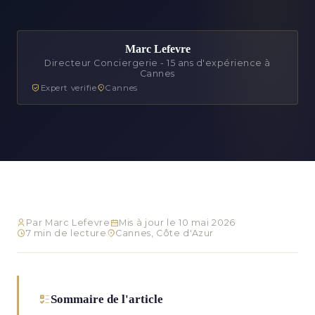
Marc Lefevre
Directeur Conciergerie - 15 ans d'expérience à
Cannes
Expert verifie
Cannes
Par Marc Lefevre
Mis à jour le 10 mai 2026
7 min de lecture
Cannes, Côte d'Azur
Sommaire de l'article