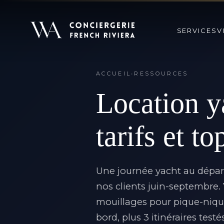
SERVICES
V
ACCUEIL
›
RESSOURCES
Location y
tarifs et t
Une
journée yacht au dépa
nos clients juin-septembre. Vo
mouillages pour pique-nique
bord, plus 3 itinéraires testés