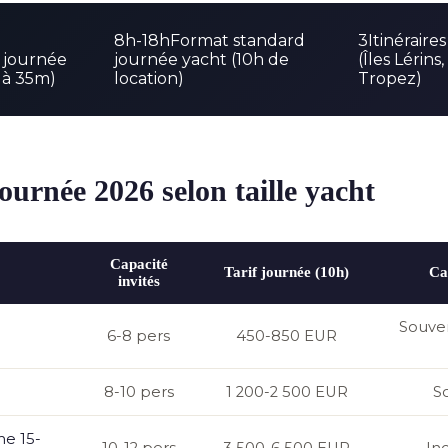
8h-18h
Format standard
3
Itinéraire
 journée
journée yacht (10h de
(Îles Lérins,
m à 35m)
location)
Tropez)
journée 2026 selon taille yacht
Capacité
Tarif journée (10h)
Ca
invités
Souven
6-8 pers
450-850 EUR
m
8-10 pers
1 200-2 500 EUR
S
e 15-