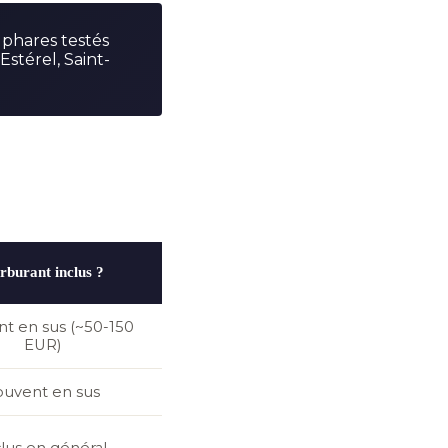
s phares testés
 Estérel, Saint-
rburant inclus ?
t en sus (~50-150
EUR)
ouvent en sus