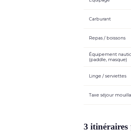
Équipage
Carburant
Repas / boissons
Équipement nauti
(paddle, masque)
Linge / serviettes
Taxe séjour mouill
3 itinéraire