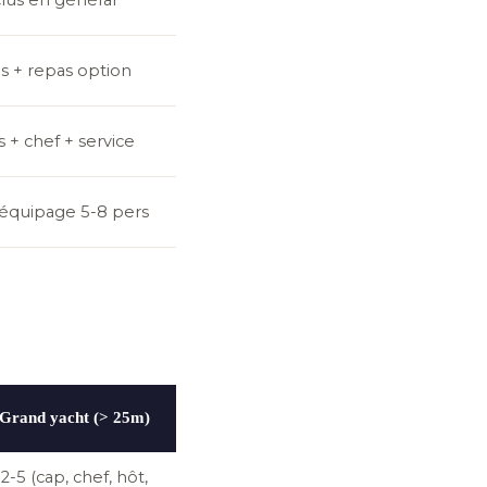
clus en général
us + repas option
s + chef + service
, équipage 5-8 pers
Grand yacht (> 25m)
2-5 (cap, chef, hôt,