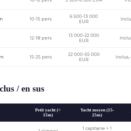
10-12 pers
3 500-6 500 EUR
In
6 500-13 000
 m
10-15 pers
Incl
EUR
13 000-22 000
12-18 pers
Inclu
EUR
22 000-55 000
 m
15-25 pers
Inclus
EUR
clus / en sus
Petit yacht (<
Yacht moyen (15-
15m)
25m)
1 capitaine + 1