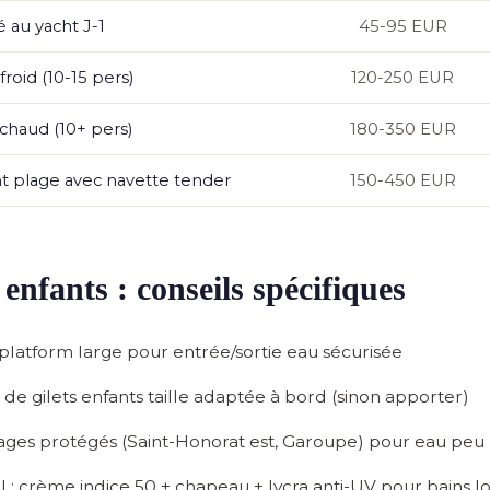
é au yacht J-1
45-95 EUR
roid (10-15 pers)
120-250 EUR
chaud (10+ pers)
180-350 EUR
t plage avec navette tender
150-450 EUR
enfants : conseils spécifiques
platform large pour entrée/sortie eau sécurisée
 de gilets enfants taille adaptée à bord (sinon apporter)
llages protégés (Saint-Honorat est, Garoupe) pour eau pe
l : crème indice 50 + chapeau + lycra anti-UV pour bains l