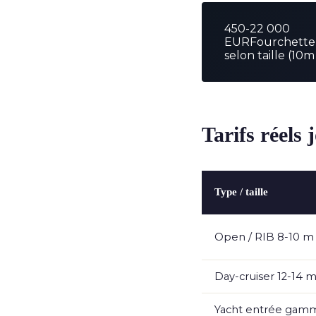
450-22 000
EUR
Fourchette
selon taille (10
Tarifs réels 
Type / taille
Open / RIB 8-10 m
Day-cruiser 12-14 
Yacht entrée gamm