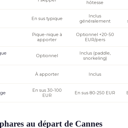
1 skipper
hôtesse
Inclus
En sus typique
généralement
Pique-nique à
Optionnel +20-50
apporter
EUR/pers
que
Inclus (paddle,
Optionnel
snorkeling)
À apporter
Inclus
En sus 30-100
age
En sus 80-250 EUR
EUR
s phares au départ de Cannes