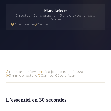
Marc Lefevre
Directeur Conciergerie - 15 ans d'expérience à
Cannes
Expert verifie
Cannes
Par Marc Lefevre
Mis à jour le 10 mai 2026
3 min de lecture
Cannes, Côte d'Azur
L'essentiel en 30 secondes