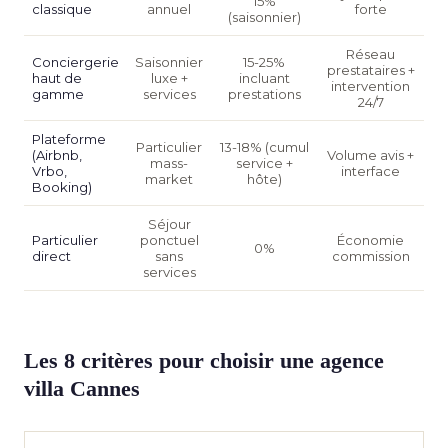
15%
classique
annuel
forte
(saisonnier)
Réseau
Conciergerie
Saisonnier
15-25%
prestataires +
haut de
luxe +
incluant
intervention
gamme
services
prestations
24/7
Plateforme
Particulier
13-18% (cumul
(Airbnb,
Volume avis +
mass-
service +
Vrbo,
interface
market
hôte)
Booking)
Séjour
Particulier
ponctuel
Économie
0%
direct
sans
commission
services
Les 8 critères pour choisir une agence
villa Cannes