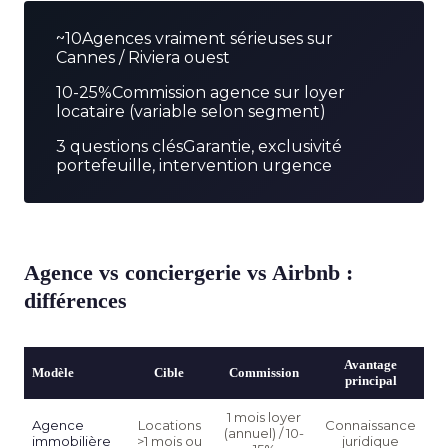
~10
Agences vraiment sérieuses sur
Cannes / Riviera ouest
10-25%
Commission agence sur loyer
locataire (variable selon segment)
3 questions clés
Garantie, exclusivité
portefeuille, intervention urgence
Agence vs conciergerie vs Airbnb :
différences
Avantage
Modèle
Cible
Commission
principal
1 mois loyer
Agence
Locations
Connaissance
(annuel) / 10-
immobilière
>1 mois ou
juridique