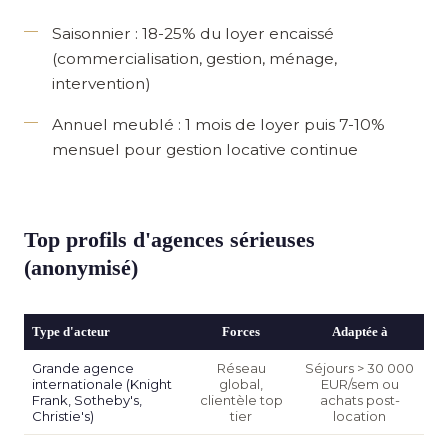
Saisonnier : 18-25% du loyer encaissé
(commercialisation, gestion, ménage,
intervention)
Annuel meublé : 1 mois de loyer puis 7-10%
mensuel pour gestion locative continue
Top profils d'agences sérieuses
(anonymisé)
Type d'acteur
Forces
Adaptée à
Grande agence
Réseau
Séjours > 30 000
internationale (Knight
global,
EUR/sem ou
Frank, Sotheby's,
clientèle top
achats post-
Christie's)
tier
location