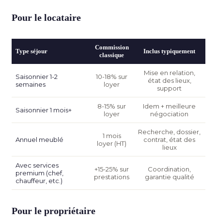
Pour le locataire
Commission
Type séjour
Inclus typiquement
classique
Mise en relation,
Saisonnier 1-2
10-18% sur
état des lieux,
semaines
loyer
support
8-15% sur
Idem + meilleure
Saisonnier 1 mois+
loyer
négociation
Recherche, dossier,
1 mois
Annuel meublé
contrat, état des
loyer (HT)
lieux
Avec services
+15-25% sur
Coordination,
premium (chef,
prestations
garantie qualité
chauffeur, etc.)
Pour le propriétaire