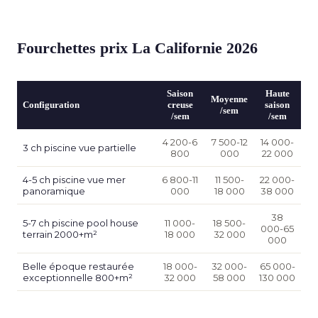
Fourchettes prix La Californie 2026
Saison
Haute
Moyenne
Configuration
creuse
saison
/sem
/sem
/sem
4 200-6
7 500-12
14 000-
3 ch piscine vue partielle
800
000
22 000
4-5 ch piscine vue mer
6 800-11
11 500-
22 000-
panoramique
000
18 000
38 000
38
5-7 ch piscine pool house
11 000-
18 500-
000-65
terrain 2000+m²
18 000
32 000
000
Belle époque restaurée
18 000-
32 000-
65 000-
exceptionnelle 800+m²
32 000
58 000
130 000