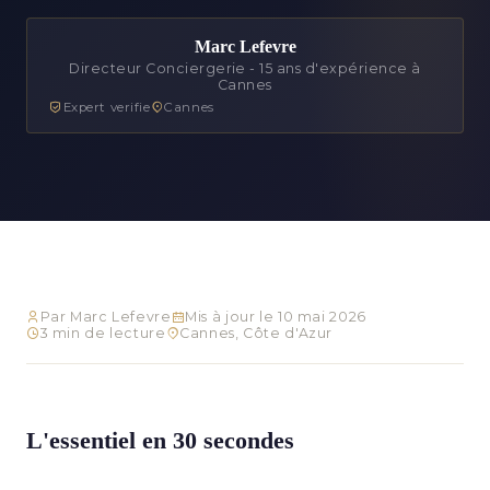
Marc Lefevre
Directeur Conciergerie - 15 ans d'expérience à
Cannes
Expert verifie
Cannes
Par Marc Lefevre
Mis à jour le 10 mai 2026
3 min de lecture
Cannes, Côte d'Azur
L'essentiel en 30 secondes