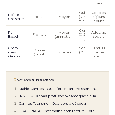
min)
niveau
Oui
Couples,
Pointe
Frontale
Moyen
(3-7
séjours
Croisette
min)
courts
Oui
Palm
Moyen
Ados, vie
Frontale
(0-5
Beach
(animation)
sociale
min)
Croix-
Non
Familles,
Bonne
des-
Excellent
(12+
calme
(ouest)
Gardes
min)
absolu
Sources & references
Mairie Cannes - Quartiers et arrondissements
INSEE - Cannes profil socio-démographique
Cannes Tourisme - Quartiers à découvrir
DRAC PACA - Patrimoine architectural Côte