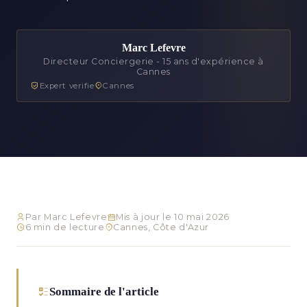
Marc Lefevre
Directeur Conciergerie - 15 ans d'expérience à
Cannes
Expert verifie
Cannes
Par Marc Lefevre
Mis à jour le 10 mai 2026
6 min de lecture
Cannes, Côte d'Azur
Sommaire de l'article