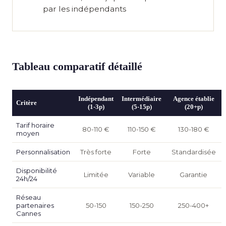
par les indépendants
Tableau comparatif détaillé
Indépendant
Intermédiaire
Agence établie
Critère
(1-3p)
(5-15p)
(20+p)
Tarif horaire
80-110 €
110-150 €
130-180 €
moyen
Personnalisation
Très forte
Forte
Standardisée
Disponibilité
Limitée
Variable
Garantie
24h/24
Réseau
partenaires
50-150
150-250
250-400+
Cannes