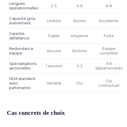
Langues
2-3
4-6
6-8
opérationnelles
Capacité gros
Limitée
Bonne
Excellente
événement
Garantie
Faible
Moyenne
Forte
défaillance
Redondance
Équipe
Aucune
Binôme
équipe
complète
Spécialisations
5-6
1 souvent
2-3
sectorielles
départements
NDA standard
Oui
avec
Variable
Oui
contractuel
partenaires
Cas concrets de choix