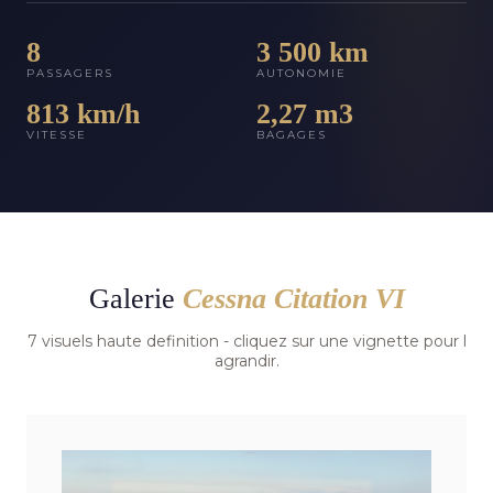
8
3 500 km
PASSAGERS
AUTONOMIE
813 km/h
2,27 m3
VITESSE
BAGAGES
Galerie
Cessna Citation VI
7 visuels haute definition - cliquez sur une vignette pour l
agrandir.