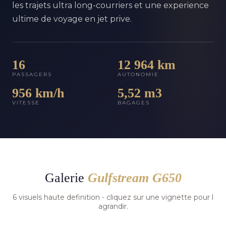
les trajets ultra long-courriers et une experience
ultime de voyage en jet prive.
16
12 964 km
PASSAGERS
AUTONOMIE
956 km/h
5,52 m3
VITESSE
BAGAGES
Galerie
Gulfstream G650
6 visuels haute definition - cliquez sur une vignette pour l
agrandir.