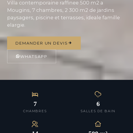
Villa contemporaine raffinee 500 m2 a
Mougins, 7 chambres, 2 300 m2 de jardins
paysagers, piscine et terrasses, ideale famille
elargie.
DEMANDER UN DEVIS
WHATSAPP
7
6
CHAMBRES
SALLES DE BAIN