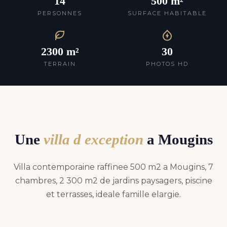
14
500 m²
PERSONNES
SURFACE HABITABLE
2300 m²
30
TERRAIN
PHOTOS HD
Une
villa d exception
a Mougins
Villa contemporaine raffinee 500 m2 a Mougins, 7
chambres, 2 300 m2 de jardins paysagers, piscine
et terrasses, ideale famille elargie.