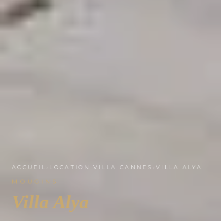
ACCUEIL
›
LOCATION VILLA CANNES
›
VILLA ALYA
MOUGINS
Villa Alya