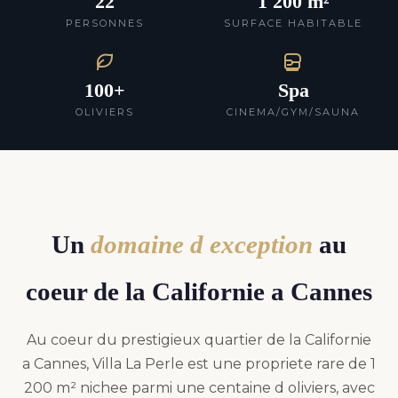
22
1 200 m²
PERSONNES
SURFACE HABITABLE
100+
Spa
OLIVIERS
CINEMA/GYM/SAUNA
Un
domaine d exception
au
coeur de la Californie a Cannes
Au coeur du prestigieux quartier de la Californie
a Cannes, Villa La Perle est une propriete rare de 1
200 m² nichee parmi une centaine d oliviers, avec