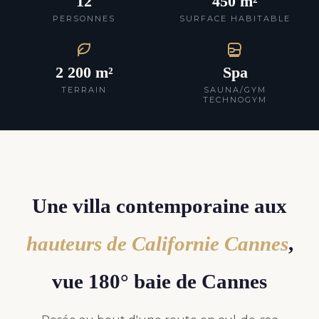
12
450 m²
PERSONNES
SURFACE HABITABLE
2 200 m²
Spa
TERRAIN
SAUNA/GYM
TECHNOGYM
Une villa contemporaine aux
hauteurs de Californie Cannes
,
vue 180° baie de Cannes